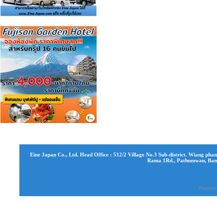
Eine Japan Co., Ltd. Head Office : 512/2 Village No.3 Sub-district. Wiang phang
Rama 1Rd., Pathumwan, Bang