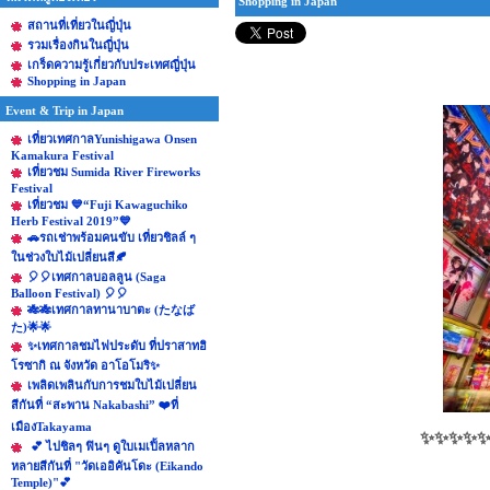
Shopping in Japan
สถานที่เที่ยวในญี่ปุ่น
รวมเรื่องกินในญี่ปุ่น
เกร็ดความรู้เกี่ยวกับประเทศญี่ปุ่น
Shopping in Japan
Event & Trip in Japan
เที่ยวเทศกาลYunishigawa Onsen
Kamakura Festival
เที่ยวชม Sumida River Fireworks
Festival
เที่ยวชม 💙“Fuji Kawaguchiko
Herb Festival 2019”💙
🚗รถเช่าพร้อมคนขับ เที่ยวชิลล์ ๆ
ในช่วงใบไม้เปลี่ยนสี🍂
🎈🎈เทศกาลบอลลูน (Saga
Balloon Festival) 🎈🎈
🎋🎋เทศกาลทานาบาตะ (たなば
た)🌟🌟
✨เทศกาลชมไฟประดับ ที่ปราสาทฮิ
โรซากิ ณ จังหวัด อาโอโมริ✨
เพลิดเพลินกับการชมใบไม้เปลี่ยน
สีกันที่ “สะพาน Nakabashi” ❤️ที่
เมืองTakayama
✨✨✨✨✨ ร
💕 ไปชิลๆ ฟินๆ ดูใบเมเปิ้ลหลาก
หลายสีกันที่ "วัดเออิคันโดะ (Eikando
Temple)"💕