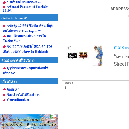
มาเก็บผลไม้กันเถอะ!!~~
✨Sendai Pageant of Starlight
ADDRESS: 
2019✨
Guide in Japan 🎌
✨ตะลุย 10 พิพิธภัณฑ์การ์ตูน ที่ทุก
คนไม่ควรพลาด in Japan 🎌
🚌…นั่งรถเล่นเที่ยว 5 ย่านใน
โตเกียวกัน!!
✨5 สถานที่เดทสุดโรแมนติก ช่วง
สาวก Onits
เดือนแห่งความรัก❤️ In Hokkaido
ใครเป็น
ตัวอย่างลูกค้าที่ใช้บริการ
Street 
ดูรูปบางส่วนของลูกค้าที่เคยใช้
บริการ💕
เกี่ยวกับเรา
หน้า 1/1
1
ติดต่อเรา
ร้องเรียนไม่ได้รับบริการ
คําถามที่พบบ่อย