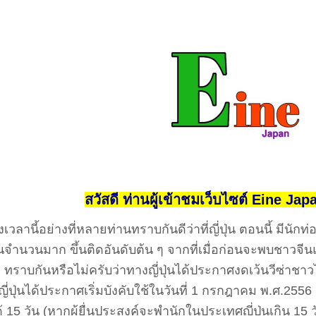
สวัสดี ท่านผู้เข้าชมเว็บไซต์ Eine Jap
ลานี้อย่างที่หลายท่านทราบกันดีว่าที่ญี่ปุ่น ตอนนี้ มีนักท
นกันจำนวนมาก ขึ้นติดอันดับต้น ๆ จากที่เมื่อก่อนจะพบชาวจ
 ๆ ทราบกันหรือไม่ครับว่าทางญี่ปุ่นได้ประกาศงดเว้นวีซ่าชาว
ญี่ปุ่นได้ประกาศเริ่มบังคับใช้ในวันที่ 1 กรกฎาคม พ.ศ.
ได้ 15 วัน (หากผู้ยื่นประสงค์จะพำนักในประเทศญี่ปุ่นเกิน 1