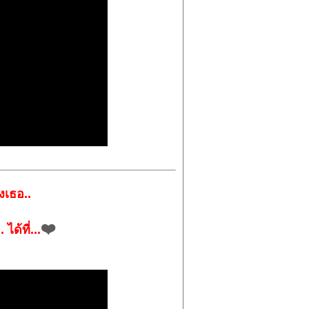
งเธอ..
❤️
ด้ที่...