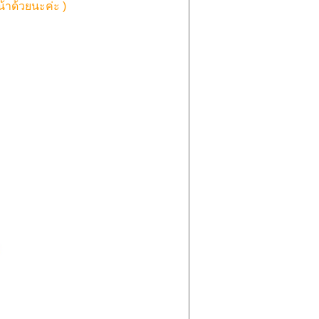
้าด้วยนะค่ะ )