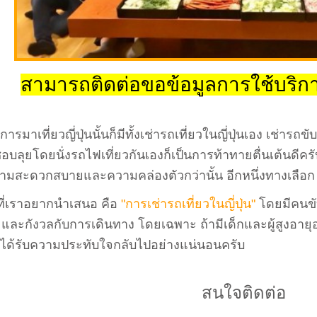
สามารถติดต่อขอข้อมูลการใช้บริก
ี่ยวญี่ปุ่นนั้นก็มีทั้งเช่ารถเที่ยวในญี่ปุ่นเอง เช่ารถขับ
อบลุยโดยนั่งรถไฟเที่ยวกันเองก็เป็นการท้าทายตื่นเต้นดีครับ
มสะดวกสบายและความคล่องตัวกว่านั้น อีกหนึ่งทางเลือก
ราอยากนำเสนอ คือ
"การเช่ารถเที่ยวในญี่ปุ่น"
โดยมีคนขับ
ย และกังวลกับการเดินทาง โดยเฉพาะ ถ้ามีเด็กและผู้สูงอายุอ
ได้รับความประทับใจกลับไปอย่างแน่นอนครับ
สนใจติดต่อ