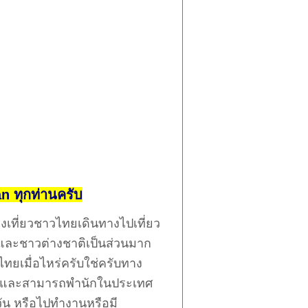
an ทุกท่านครับ
่องเที่ยวชาวไทยเดินทางไปเที่ยว
ีนและชาวต่างชาติเป็นส่วนมาก
ไทยเมื่อไหร่ครับใช่ครับทาง
2556 และสามารถพำนักในประเทศ
5 วัน หรือไปทำงานหรือมี