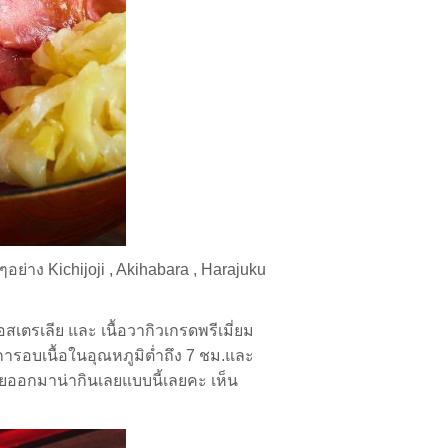
ัญๆอย่าง
Kichijoji , Akihabara , Harajuku
อออสเตรเลีย และ เนื้อวากิวเกรดพรีเมี่ยม
ารอบเนื้อในอุณหภูมิต่ำถึง 7 ชม.และ
เลยออกมาน่ากินเลยแบบนี้เลยคะ เห็น