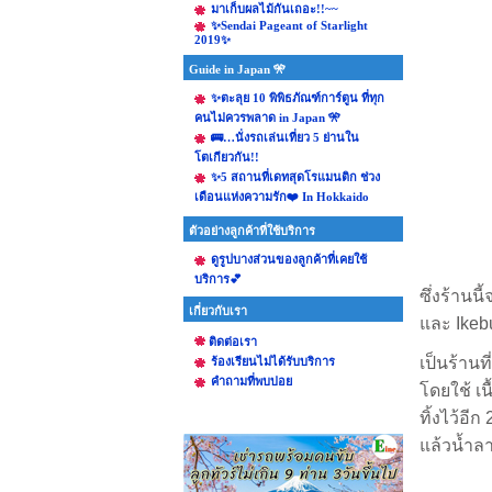
มาเก็บผลไม้กันเถอะ!!~~
✨Sendai Pageant of Starlight
2019✨
Guide in Japan 🎌
✨ตะลุย 10 พิพิธภัณฑ์การ์ตูน ที่ทุก
คนไม่ควรพลาด in Japan 🎌
🚌…นั่งรถเล่นเที่ยว 5 ย่านใน
โตเกียวกัน!!
✨5 สถานที่เดทสุดโรแมนติก ช่วง
เดือนแห่งความรัก❤️ In Hokkaido
ตัวอย่างลูกค้าที่ใช้บริการ
ดูรูปบางส่วนของลูกค้าที่เคยใช้
บริการ💕
ซึ่งร้านน
เกี่ยวกับเรา
และ Ikeb
ติดต่อเรา
เป็นร้านท
ร้องเรียนไม่ได้รับบริการ
คําถามที่พบบ่อย
โดยใช้ เน
ทิ้งไว้อ
แล้วน้ำล