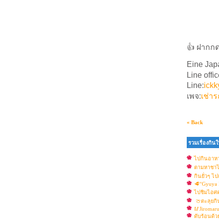
👍 ฝากกดต
Eine Jap
Line offic
Line:
ick
เพจ:
เช่าร
« Back
รวมเรื่องกินใน
ไปกินอาหาร
ตามหาชาไข
กินยั่วๆ ไ
🥩“Gyuya
ไปชิมไอศคร
🍈ตะลุยกิน
🥢Jiromar
ดับร้อนด้