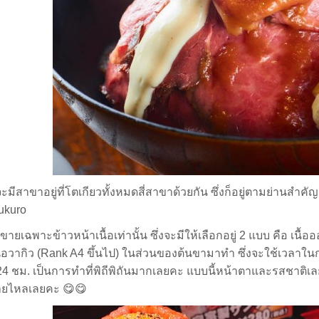
ี้จะมีสาขาอยู่ที่โตเกียวทั้งหมดสี่สาขาด้วยกัน ซึ่งก็อยู่ตามย่านสำค
ukuro
ี่ขายเฉพาะข้าวหน้าเนื้อเท่านั้น ซึ่งจะมีให้เลือกอยู่ 2 แบบ คือ เนื้
ื้อวากิว
(Rank A4 ขึ้นไป) ในส่วนของต้นขามาทำ ซึ่งจะใช้เวลาในก
ีก 24 ชม. เป็นการทำที่พิถีพิถันมากเลยคะ แบบนี้หน้าตาและรสชาติ
ายไหลเลยคะ 😋
😋