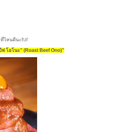
้อที่ไหนดีนะ
‼️
🍖
บีฟ โอโนะ” (Roast Beef Ono)”