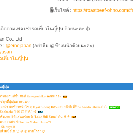
🖥
เว็บไซต์
:
https://roastbeef-ohno.com/
ิดตามเพจ เช่ารถเที่ยวในญี่ปุ่น ด้วยนะคะ 👍
an.Co., Ltd
e :
@einejapan
(อย่าลืม @ข้างหน้าด้วยนะค่ะ)
kyusan
ถเที่ยวในญี่ปุ่น
ญี่ปุ่น
ท้องถิ่นที่ขึ้นชื่อที่ Kawaguchiko 🗻กันเถอะ
่มุกที่ญี่ปุ่นกานนน✨
ปเลยจ้า กับข้าวหน้าไข่ (Ohyako-don) แสนอร่อย😋😋 ที่ร้าน Koedo Ohana🥚🥚
 Edohachi 牛屋 江戸八” 🥩
ีมเจลาโต้แสนอร่อย ที่ “Lake Hill Farm” กัน 🍦🍦
เมล่อนกัน ที่ Tomita Melon House🍈
u Shibuya🥢
วยน้ำแข็งไส “かき氷 คาคิโกริ” 🍨