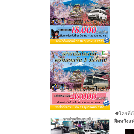
🥩
ใครที่
ผิดหวังแ