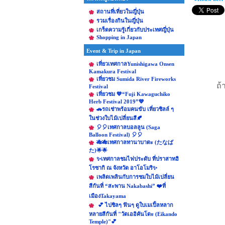
สถานที่เที่ยวในญี่ปุ่น
รวมเรื่องกินในญี่ปุ่น
เกร็ดความรู้เกี่ยวกับประเทศญี่ปุ่น
Shopping in Japan
Event & Trip in Japan
เที่ยวเทศกาลYunishigawa Onsen
Kamakura Festival
เที่ยวชม Sumida River Fireworks
ถ้
Festival
เที่ยวชม 💙“Fuji Kawaguchiko
Herb Festival 2019”💙
🚗รถเช่าพร้อมคนขับ เที่ยวชิลล์ ๆ
ในช่วงใบไม้เปลี่ยนสี🍂
🎈🎈เทศกาลบอลลูน (Saga
Balloon Festival) 🎈🎈
🎋🎋เทศกาลทานาบาตะ (たなば
た)🌟🌟
✨เทศกาลชมไฟประดับ ที่ปราสาทฮิ
โรซากิ ณ จังหวัด อาโอโมริ✨
เพลิดเพลินกับการชมใบไม้เปลี่ยน
สีกันที่ “สะพาน Nakabashi” ❤️ที่
เมืองTakayama
💕 ไปชิลๆ ฟินๆ ดูใบเมเปิ้ลหลาก
หลายสีกันที่ "วัดเออิคันโดะ (Eikando
Temple)"💕