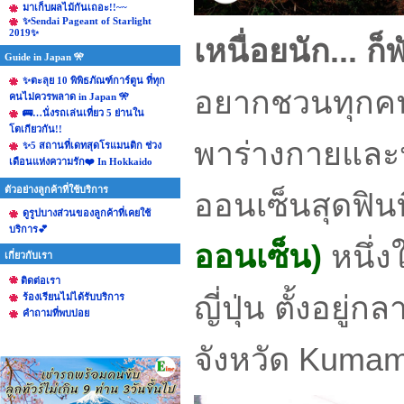
มาเก็บผลไม้กันเถอะ!!~~
✨Sendai Pageant of Starlight
2019✨
เหนื่อยนัก... ก
Guide in Japan 🎌
✨ตะลุย 10 พิพิธภัณฑ์การ์ตูน ที่ทุก
อยากชวนทุกคน
คนไม่ควรพลาด in Japan 🎌
🚌…นั่งรถเล่นเที่ยว 5 ย่านใน
โตเกียวกัน!!
พาร่างกายและ
✨5 สถานที่เดทสุดโรแมนติก ช่วง
เดือนแห่งความรัก❤️ In Hokkaido
ตัวอย่างลูกค้าที่ใช้บริการ
ออนเซ็นสุดฟินท
ดูรูปบางส่วนของลูกค้าที่เคยใช้
บริการ💕
ออนเซ็น)
หนึ่ง
เกี่ยวกับเรา
ติดต่อเรา
ญี่ปุ่น ตั้งอย
ร้องเรียนไม่ได้รับบริการ
คําถามที่พบบ่อย
จังหวัด Kumam