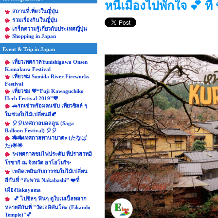
หนีเมืองไปพักใจ 💕 ท
สถานที่เที่ยวในญี่ปุ่น
รวมเรื่องกินในญี่ปุ่น
เกร็ดความรู้เกี่ยวกับประเทศญี่ปุ่น
Shopping in Japan
Event & Trip in Japan
เที่ยวเทศกาลYunishigawa Onsen
Kamakura Festival
เที่ยวชม Sumida River Fireworks
Festival
เที่ยวชม 💙“Fuji Kawaguchiko
Herb Festival 2019”💙
🚗รถเช่าพร้อมคนขับ เที่ยวชิลล์ ๆ
ในช่วงใบไม้เปลี่ยนสี🍂
🎈🎈เทศกาลบอลลูน (Saga
Balloon Festival) 🎈🎈
🎋🎋เทศกาลทานาบาตะ (たなば
た)🌟🌟
✨เทศกาลชมไฟประดับ ที่ปราสาทฮิ
โรซากิ ณ จังหวัด อาโอโมริ✨
เพลิดเพลินกับการชมใบไม้เปลี่ยน
สีกันที่ “สะพาน Nakabashi” ❤️ที่
เมืองTakayama
💕 ไปชิลๆ ฟินๆ ดูใบเมเปิ้ลหลาก
หลายสีกันที่ "วัดเออิคันโดะ (Eikando
Temple)"💕