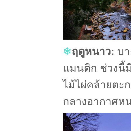
❄
ฤดูหนาว:
บาง
แมนติก ช่วงนี
ไม้ไผ่คล้ายตะก
กลางอากาศหน