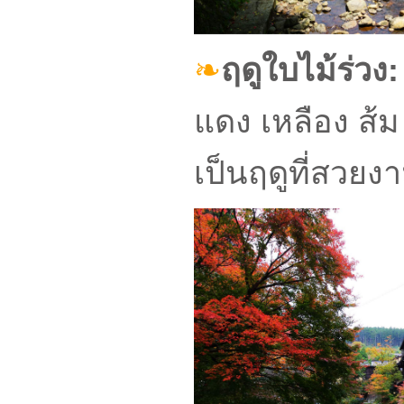
❧
ฤดูใบไม้ร่วง:
แดง เหลือง ส้
เป็นฤดูที่สวยง