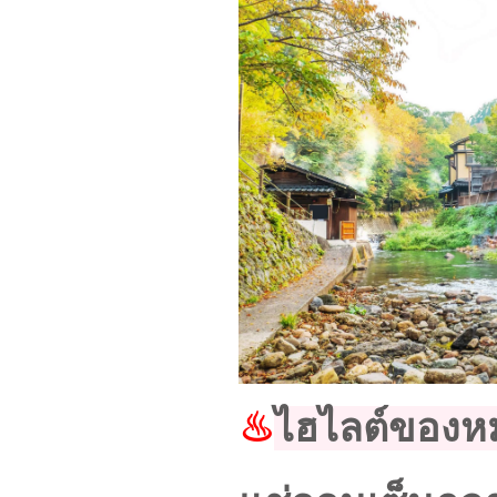
♨
ไฮไลต์ของหม