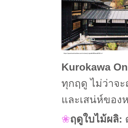
Kurokawa On
ทุกฤดู ไม่ว่
และเสน่ห์ของห
❀
ฤดูใบไม้ผลิ:
ด