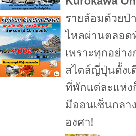
Kurokawa On
รายล้อมด้วยป่า
ไหลผ่านตลอดทั้ง
เพราะทุกอย่าง
สไตล์ญี่ปุ่นดั
ที่พักแต่ละแห่
มีออนเซ็นกลา
องศา!